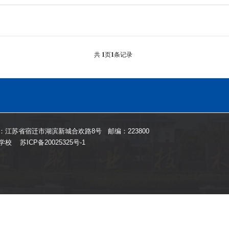
共
1
页
1
条记录
：江苏省宿迁市湖滨新城合欢路8号 邮编：223800
技学校
苏ICP备20025325号-1